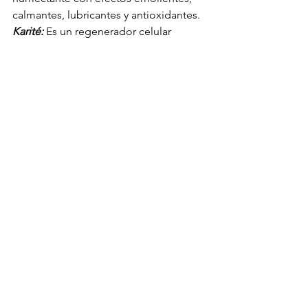
calmantes, lubricantes y antioxidantes.
Karité:
 Es un regenerador celular 
natural con propiedades reparadoras, 
protectoras, cicatrizantes, suavizantes y 
regeneradoras.
Aceite de olus:
 Aceite de oliva 
purificado para mejorar su estabilidad 
en el uso cosmético, con un gran 
poder humectante.
Encuéntralo en tiendas Walmart a nivel 
nacional y ¡toma en control de tu piel 
sensible!